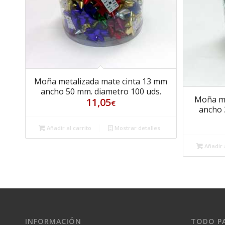
Moña metalizada mate cinta 13 mm
ancho 50 mm. diametro 100 uds.
Moña me
11,05
€
ancho 
Añadir al carrito
Mostrar detalles
Añadir a
INFORMACIÓN
TODO PA