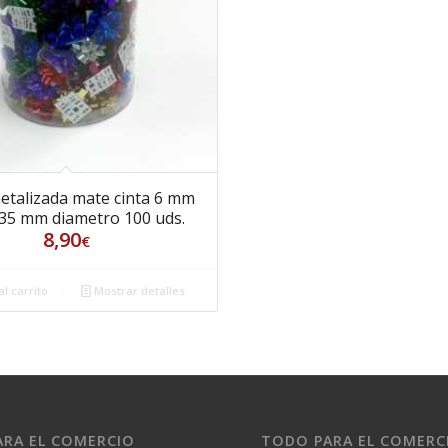
talizada mate cinta 6 mm
35 mm diametro 100 uds.
8,90
€
l carrito
Mostrar detalles
RA EL COMERCIO
TODO PARA EL COMERC