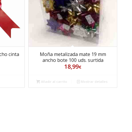
cho cinta
Moña metalizada mate 19 mm
ancho bote 100 uds. surtida
18,99
€
s
Añadir al carrito
Mostrar detalles