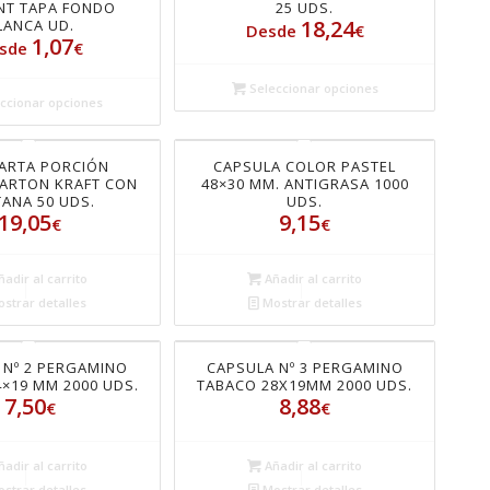
NT TAPA FONDO
25 UDS.
18,24
LANCA UD.
Desde
€
1,07
sde
€
Seleccionar opciones
ccionar opciones
TARTA PORCIÓN
CAPSULA COLOR PASTEL
CARTON KRAFT CON
48×30 MM. ANTIGRASA 1000
ANA 50 UDS.
UDS.
19,05
9,15
€
€
adir al carrito
Añadir al carrito
strar detalles
Mostrar detalles
 Nº 2 PERGAMINO
CAPSULA Nº 3 PERGAMINO
×19 MM 2000 UDS.
TABACO 28X19MM 2000 UDS.
7,50
8,88
€
€
adir al carrito
Añadir al carrito
strar detalles
Mostrar detalles