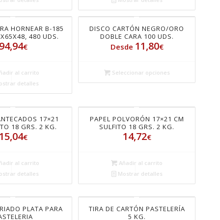
RA HORNEAR B-185
DISCO CARTÓN NEGRO/ORO
7X65X48, 480 UDS.
DOBLE CARA 100 UDS.
94,94
11,80
€
Desde
€
adir al carrito
Seleccionar opciones
strar detalles
ANTECADOS 17×21
PAPEL POLVORÓN 17×21 CM
TO 18 GRS. 2 KG.
SULFITO 18 GRS. 2 KG.
15,04
14,72
€
€
adir al carrito
Añadir al carrito
strar detalles
Mostrar detalles
RIADO PLATA PARA
TIRA DE CARTÓN PASTELERÍA
ASTELERIA
5 KG.