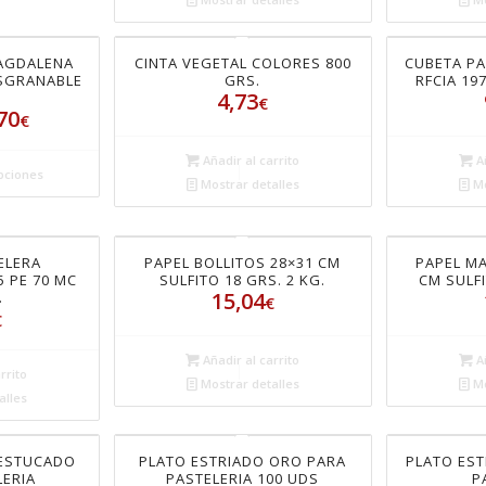
AGDALENA
CINTA VEGETAL COLORES 800
CUBETA PA
ESGRANABLE
GRS.
RFCIA 19
4,73
€
70
€
Añadir al carrito
Añ
pciones
Mostrar detalles
Mo
ELERA
PAPEL BOLLITOS 28×31 CM
PAPEL M
5 PE 70 MC
SULFITO 18 GRS. 2 KG.
CM SULFI
15,04
.
€
€
Añadir al carrito
Añ
rrito
Mostrar detalles
Mo
alles
 ESTUCADO
PLATO ESTRIADO ORO PARA
PLATO EST
LERIA
PASTELERIA 100 UDS
P