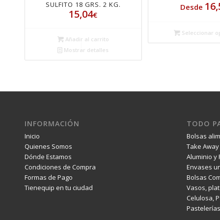
16,
SULFITO 18 GRS. 2 KG.
Desde
15,04
€
Seleccionar o
Añadir al carrito
Mostrar detalles
INFORMACIÓN
TODO PA
Inicio
Bolsas ali
Quienes Somos
Take Away 
Dónde Estamos
Aluminio y 
Condiciones de Compra
Envases un
Formas de Pago
Bolsas Com
Tienequip en tu ciudad
Vasos, plat
Celulosa, 
Pastelería