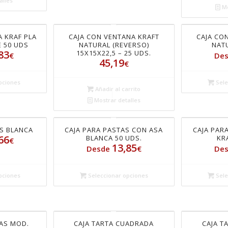
alles
Mo
A KRAF PLA
CAJA CON VENTANA KRAFT
CAJA CO
 50 UDS
NATURAL (REVERSO)
NATU
83
15X15X22,5 – 25 UDS.
€
De
45,19
€
pciones
Sele
Añadir al carrito
Mostrar detalles
AS BLANCA
CAJA PARA PASTAS CON ASA
CAJA PAR
66
BLANCA 50 UDS.
KR
€
13,85
Desde
€
De
pciones
Seleccionar opciones
Sele
TAS MOD.
CAJA TARTA CUADRADA
CAJA T