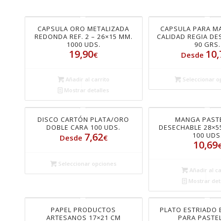
CAPSULA ORO METALIZADA
CAPSULA PARA M
REDONDA REF. 2 – 26×15 MM.
CALIDAD REGIA D
1000 UDS.
90 GRS.
19,90
10,
€
Desde
Añadir al carrito
Seleccionar o
Mostrar detalles
DISCO CARTÓN PLATA/ORO
MANGA PAST
DOBLE CARA 100 UDS.
DESECHABLE 28×5
7,62
100 UDS
Desde
€
10,69
Seleccionar opciones
Añadir al ca
Mostrar det
PAPEL PRODUCTOS
PLATO ESTRIADO
ARTESANOS 17×21 CM
PARA PASTE