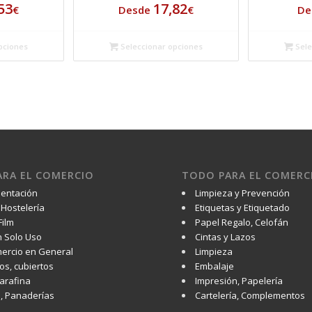
53
17,82
€
Desde
€
De
pciones
Seleccionar opciones
Sele
RA EL COMERCIO
TODO PARA EL COMERC
mentación
Limpieza y Prevención
Hostelería
Etiquetas y Etiquetado
Film
Papel Regalo, Celofán
 Solo Uso
Cintas y Lazos
ercio en General
Limpieza
os, cubiertos
Embalaje
Parafina
Impresión, Papelería
s, Panaderías
Cartelería, Complementos