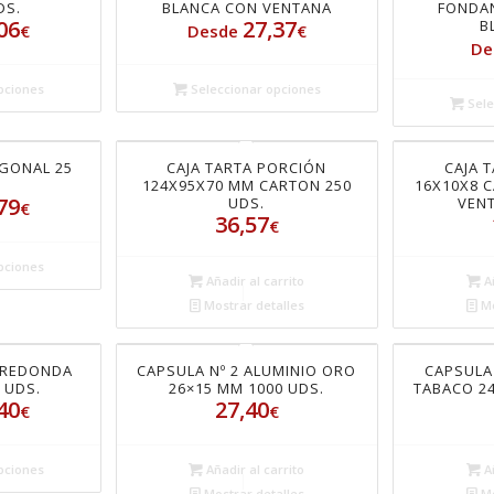
DS.
BLANCA CON VENTANA
FONDA
06
27,37
B
€
Desde
€
De
pciones
Seleccionar opciones
Sele
AGONAL 25
CAJA TARTA PORCIÓN
CAJA 
124X95X70 MM CARTON 250
16X10X8 
79
UDS.
VENT
€
36,57
€
pciones
Añadir al carrito
Añ
Mostrar detalles
Mo
 REDONDA
CAPSULA Nº 2 ALUMINIO ORO
CAPSULA
 UDS.
26×15 MM 1000 UDS.
TABACO 24
40
27,40
€
€
pciones
Añadir al carrito
Añ
Mostrar detalles
Mo