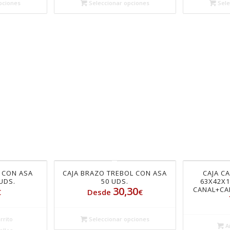
pciones
Seleccionar opciones
Sele
 CON ASA
CAJA BRAZO TREBOL CON ASA
CAJA C
UDS.
50 UDS.
63X42X1
30,30
CANAL+CA
€
Desde
€
rrito
Seleccionar opciones
Añ