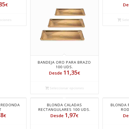
85
€
De
pciones
Sele
BANDEJA ORO PARA BRAZO
100 UDS.
11,35
Desde
€
Seleccionar opciones
A REDONDA
BLONDA CALADAS
BLONDA 
T
RECTANGULARES 100 UDS.
ROD
78
1,97
€
Desde
€
De