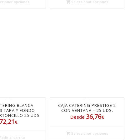
ccionar opciones
Seleccionar opciones
ATERING BLANCA
CAJA CATERING PRESTIGE 2
3 TAPA Y FONDO
CON VENTANA – 25 UDS.
36,76
RTONCILLO 25 UDS
Desde
€
72,21
€
Seleccionar opciones
adir al carrito