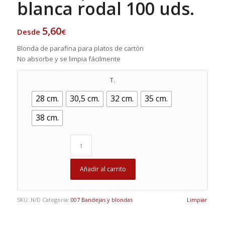
blanca rodal 100 uds.
5,60
Desde
€
Blonda de parafina para platos de cartón
No absorbe y se limpia fácilmente
T.
28 cm.
30,5 cm.
32 cm.
35 cm.
38 cm.
Añadir al carrito
SKU:
N/D
Categoría:
007 Bandejas y blondas
Limpiar