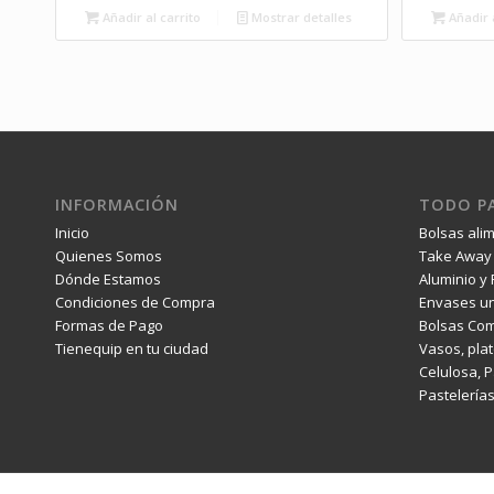
Añadir al carrito
Mostrar detalles
Añadir a
INFORMACIÓN
TODO PA
Inicio
Bolsas ali
Quienes Somos
Take Away 
Dónde Estamos
Aluminio y 
Condiciones de Compra
Envases un
Formas de Pago
Bolsas Com
Tienequip en tu ciudad
Vasos, plat
Celulosa, 
Pastelería