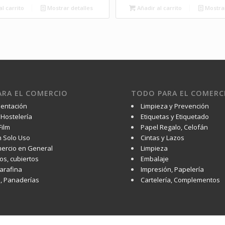
l carrito
Mostrar detalles
Añadir al carrito
Mostrar
RA EL COMERCIO
TODO PARA EL COMERC
mentación
Limpieza y Prevención
Hostelería
Etiquetas y Etiquetado
Film
Papel Regalo, Celofán
 Solo Uso
Cintas y Lazos
ercio en General
Limpieza
os, cubiertos
Embalaje
Parafina
Impresión, Papelería
s, Panaderías
Cartelería, Complementos