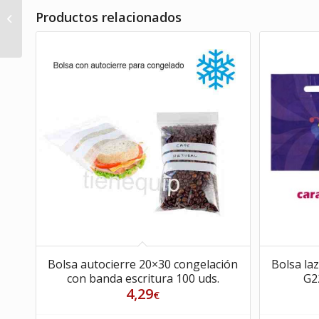
Manga pastelera
Productos relacionados
desechable 28×55 PE
70 mc 100 uds.
Bolsa autocierre 20×30 congelación
Bolsa la
con banda escritura 100 uds.
G2
4,29
€