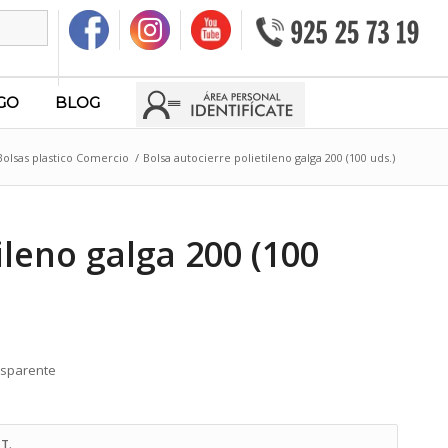
GO
BLOG
Bolsas plastico Comercio
/
Bolsa autocierre polietileno galga 200 (100 uds.)
ileno galga 200 (100
ansparente
T.