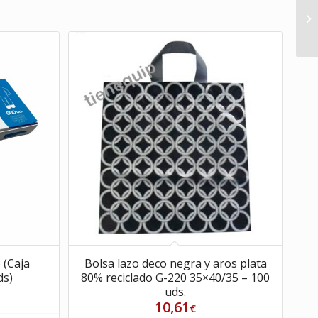
 (Caja
Bolsa lazo deco negra y aros plata
ds)
80% reciclado G-220 35×40/35 – 100
uds.
10,61
€