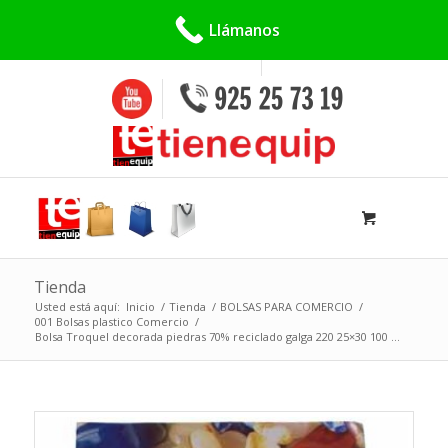
Buscar:
Llámanos
Tienda
Usted está aquí:
Inicio
/
Tienda
/
BOLSAS PARA COMERCIO
/
001 Bolsas plastico Comercio
/
Bolsa Troquel decorada piedras 70% reciclado galga 220 25×30 100 ...