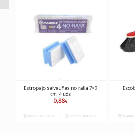
Estropajo salvauñas no ralla 7×9
Esco
cm. 4 uds
0,88
€
Añadir al carrito
Mostrar detalles
Añadir a