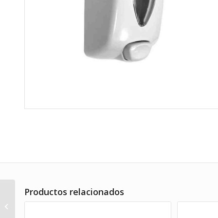
Productos relacionados
Bolsa antigrasa
patatas fritas 12×14
1000 Uds