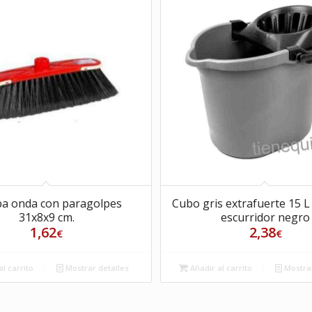
ba onda con paragolpes
Cubo gris extrafuerte 15 L
31x8x9 cm.
escurridor negro
1,62
2,38
€
€
l carrito
Mostrar detalles
Añadir al carrito
Mostrar