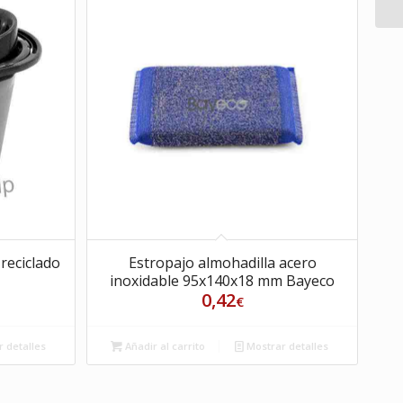
Estropajo almohadilla acero
 reciclado
inoxidable 95x140x18 mm Bayeco
0,42
€
Añadir al carrito
Mostrar detalles
 detalles