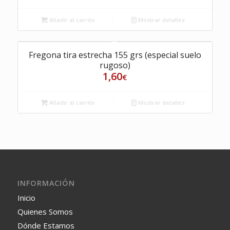
Añadir al carrito
Mostrar detalles
Fregona tira estrecha 155 grs (especial suelo
rugoso)
1,60
€
Añadir al carrito
Mostrar detalles
INFORMACIÓN
Inicio
Quienes Somos
Dónde Estamos