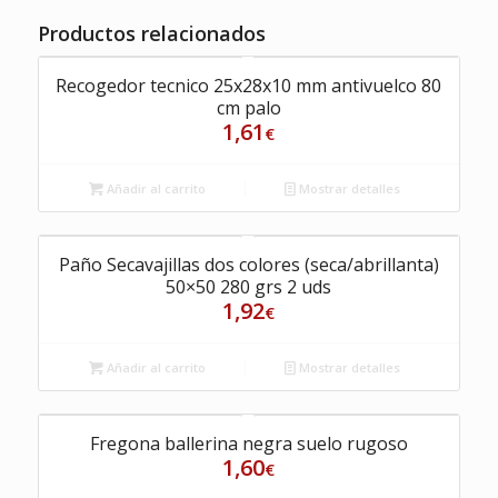
Productos relacionados
Recogedor tecnico 25x28x10 mm antivuelco 80
cm palo
1,61
€
Añadir al carrito
Mostrar detalles
Paño Secavajillas dos colores (seca/abrillanta)
50×50 280 grs 2 uds
1,92
€
Añadir al carrito
Mostrar detalles
Fregona ballerina negra suelo rugoso
1,60
€