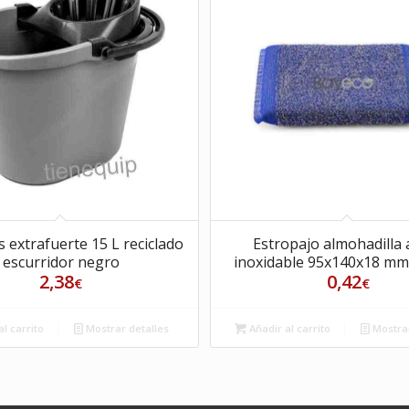
Estropajo almohadilla 
 extrafuerte 15 L reciclado
inoxidable 95x140x18 mm
escurridor negro
0,42
2,38
€
€
Añadir al carrito
Mostrar
l carrito
Mostrar detalles