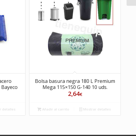
acero
Bolsa basura negra 180 L Premium
 Bayeco
Mega 115×150 G-140 10 uds.
2,64
€
 detalles
Añadir al carrito
Mostrar detalles