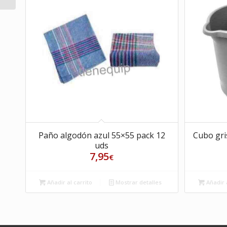
Paño algodón azul 55×55 pack 12
Cubo gris
uds
7,95
€
Añadir al carrito
Mostrar detalles
Añadir a