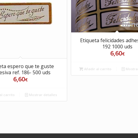
Etiqueta felicidades adhes
192 1000 uds
6,60
€
eta espero que te guste
Añadir al carrito
Mostrar
siva ref. 186- 500 uds
6,60
€
l carrito
Mostrar detalles