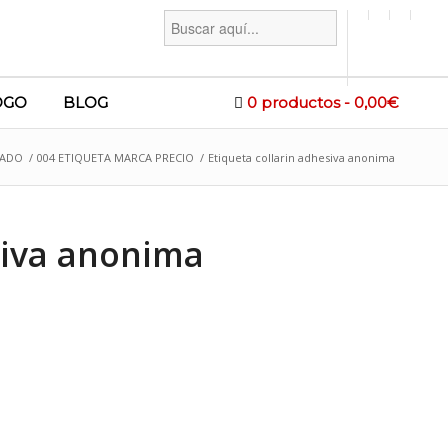
Buscar:
OGO
BLOG
0 productos
0,00€
TADO
/
004 ETIQUETA MARCA PRECIO
/
Etiqueta collarin adhesiva anonima
siva anonima