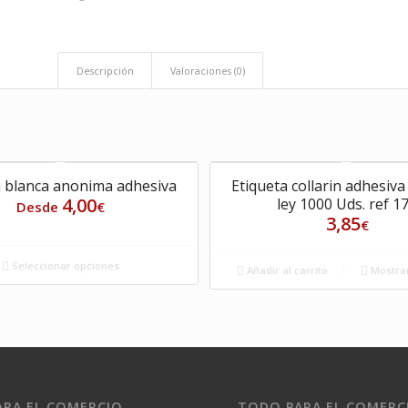
Descripción
Valoraciones (0)
a blanca anonima adhesiva
Etiqueta collarin adhesiva
4,00
ley 1000 Uds. ref 1
Desde
€
3,85
€
Seleccionar opciones
Añadir al carrito
Mostrar
RA EL COMERCIO
TODO PARA EL COMERC