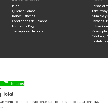
Inicio
Bolsas ali
Quienes Somos
Take Away 
Dónde Estamos
Aluminio y 
Condiciones de Compra
Envases un
Formas de Pago
Bolsas Com
Tienequip en tu ciudad
Vasos, plat
Celulosa, 
Pastelería
Llámanos
×
¡Hola!
Un miembro de Tienequip contestará lo antes posible a tu consulta.