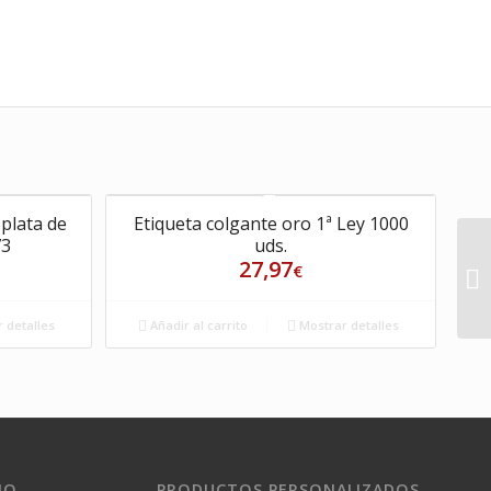
 plata de
Etiqueta colgante oro 1ª Ley 1000
73
uds.
27,97
€
 detalles
Añadir al carrito
Mostrar detalles
IO
PRODUCTOS PERSONALIZADOS