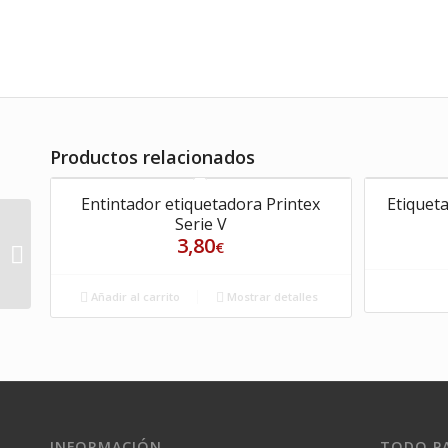
Productos relacionados
Entintador etiquetadora Printex
Etiquet
Serie V
Etiqueta Felicidades
3,80
€
adhesiva REF. 169-
1000 Uds
Añadir al carrito
Mostrar detalles
INFORMACIÓN
TODO PA