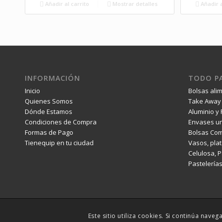
Añadir al carrito
Mostrar detalles
Añadir a
INFORMACIÓN
TODO PA
Inicio
Bolsas ali
Quienes Somos
Take Away 
Dónde Estamos
Aluminio y 
Condiciones de Compra
Envases un
Formas de Pago
Bolsas Com
Tienequip en tu ciudad
Vasos, plat
Celulosa, 
Pastelería
Este sitio utiliza cookies. Si continúa na