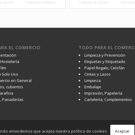
l carrito
Mostrar detalles
Añadir al carrito
Mostrar
RA EL COMERCIO
TODO PARA EL COMERC
mentación
Limpieza y Prevención
Hostelería
Etiquetas y Etiquetado
Film
Papel Regalo, Celofán
 Solo Uso
Cintas y Lazos
ercio en General
Limpieza
os, cubiertos
Embalaje
Parafina
Impresión, Papelería
s, Panaderías
Cartelería, Complementos
Aceptar
vegando entendemos que acepta nuestra política de cookies