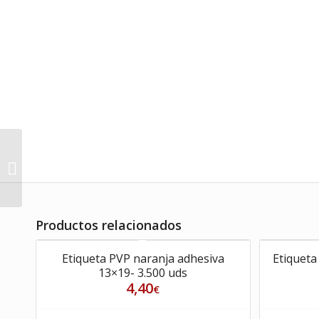
Etiqueta collarin
adhesiva oro 1000 uds
Productos relacionados
Etiqueta PVP naranja adhesiva
Etiqueta
13×19- 3.500 uds
4,40
€