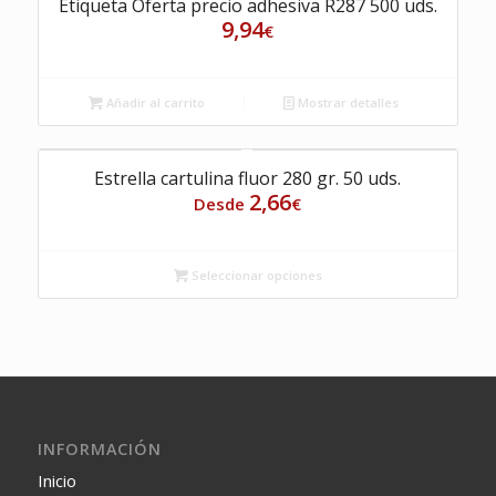
Etiqueta Oferta precio adhesiva R287 500 uds.
9,94
€
Añadir al carrito
Mostrar detalles
Estrella cartulina fluor 280 gr. 50 uds.
2,66
Desde
€
Seleccionar opciones
INFORMACIÓN
Inicio