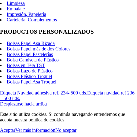
Limpieza
Embalaje
Impresión, Papelería
Cartelería, Complementos
PRODUCTOS PERSONALIZADOS
Bolsas Papel Asa Rizada
Bolsas Papel más de dos Colores
Bolsas Papel Pastelerías
Bolsa Camiseta de Plástico
Bolsas en Tela TST
Bolsas Lazo de Plástico
Bolsas Plástico Troquel
Bolsas Papel Asa Troquel
Etiqueta Navidad adhesiva ref. 234- 500 uds.
Etiqueta navidad ref 236
– 500 uds.
Desplazarse hacia arriba
Este sitio utiliza cookies. Si continúa navegando entendemos que
acepta nuestra política de cookies
Aceptar
Ver más información
No aceptar