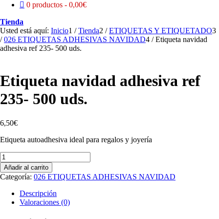
0 productos
0,00€
Tienda
Usted está aquí:
Inicio
1
/
Tienda
2
/
ETIQUETAS Y ETIQUETADO
3
/
026 ETIQUETAS ADHESIVAS NAVIDAD
4
/
Etiqueta navidad
adhesiva ref 235- 500 uds.
Etiqueta navidad adhesiva ref
235- 500 uds.
6,50
€
Etiqueta autoadhesiva ideal para regalos y joyería
Etiqueta
navidad
Añadir al carrito
adhesiva
Categoría:
026 ETIQUETAS ADHESIVAS NAVIDAD
ref
235-
Descripción
500
Valoraciones (0)
uds.
cantidad