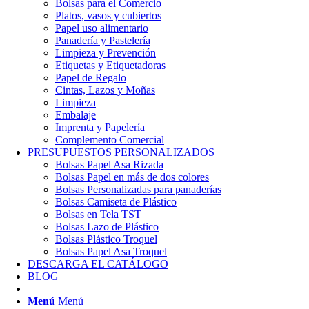
Bolsas para el Comercio
Platos, vasos y cubiertos
Papel uso alimentario
Panadería y Pastelería
Limpieza y Prevención
Etiquetas y Etiquetadoras
Papel de Regalo
Cintas, Lazos y Moñas
Limpieza
Embalaje
Imprenta y Papelería
Complemento Comercial
PRESUPUESTOS PERSONALIZADOS
Bolsas Papel Asa Rizada
Bolsas Papel en más de dos colores
Bolsas Personalizadas para panaderías
Bolsas Camiseta de Plástico
Bolsas en Tela TST
Bolsas Lazo de Plástico
Bolsas Plástico Troquel
Bolsas Papel Asa Troquel
DESCARGA EL CATÁLOGO
BLOG
Menú
Menú