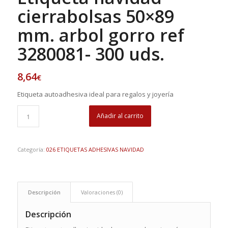
cierrabolsas 50×89
mm. arbol gorro ref
3280081- 300 uds.
8,64
€
Etiqueta autoadhesiva ideal para regalos y joyería
Añadir al carrito
Categoría:
026 ETIQUETAS ADHESIVAS NAVIDAD
Descripción
Valoraciones (0)
Descripción