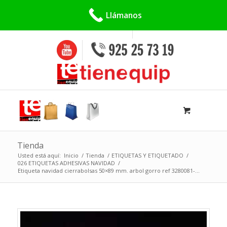
Buscar:
Llámanos
Tienda
Usted está aquí:
Inicio
/
Tienda
/
ETIQUETAS Y ETIQUETADO
/
026 ETIQUETAS ADHESIVAS NAVIDAD
/
Etiqueta navidad cierrabolsas 50×89 mm. arbol gorro ref 3280081-...