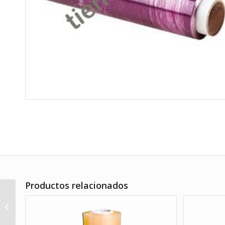
Productos relacionados
Vaso chiquito
degustación/ zurito PS
210 cc. 12 uds.