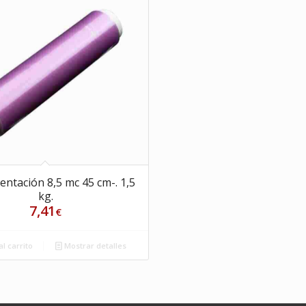
mentación 8,5 mc 45 cm-. 1,5
kg.
7,41
€
l carrito
Mostrar detalles