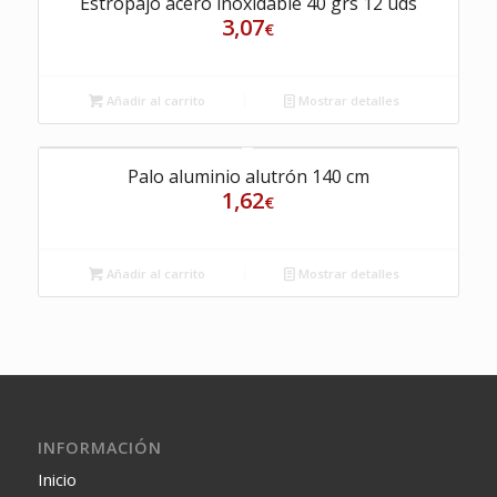
Estropajo acero inoxidable 40 grs 12 uds
3,07
€
Añadir al carrito
Mostrar detalles
Palo aluminio alutrón 140 cm
1,62
€
Añadir al carrito
Mostrar detalles
INFORMACIÓN
Inicio