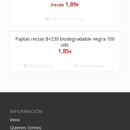
1,89
Desde
€
Seleccionar opciones
Pajitas rectas 8×230 biodegradable negra 100
uds.
1,85
€
Añadir al carrito
Mostrar detalles
INFORMACIÓN
Inicio
Quienes Somos