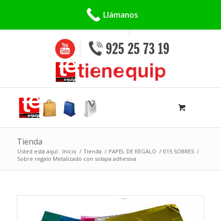
Buscar:
Llámanos
Tienda
Usted está aquí:
Inicio
/
Tienda
/
PAPEL DE REGALO
/
015 SOBRES
/
Sobre regalo Metalizado con solapa adhesiva