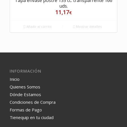
Tapa envase postre 135 cc. transparrente 166
uds.
11,17
€
Añadir al carrito
Mostrar detalles
INFORMACIÓN
Inicio
Quienes Somos
Dónde Estamos
Condiciones de Compra
Formas de Pago
Tienequip en tu ciudad