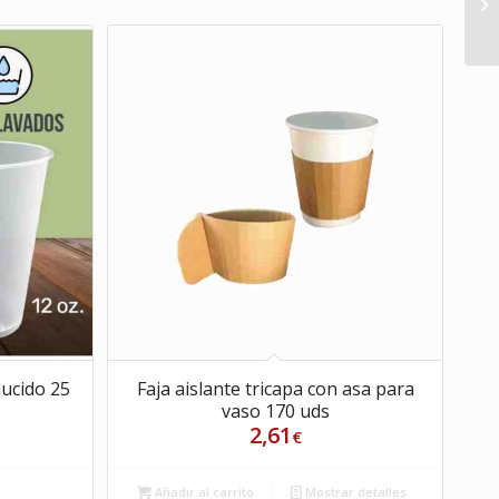
lucido 25
Faja aislante tricapa con asa para
vaso 170 uds
2,61
€
s
Añadir al carrito
Mostrar detalles