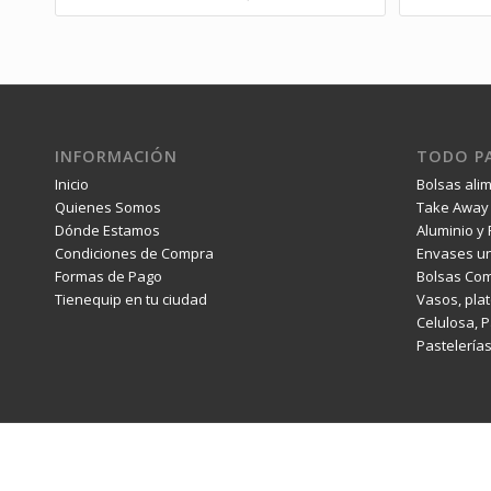
INFORMACIÓN
TODO PA
Inicio
Bolsas ali
Quienes Somos
Take Away 
Dónde Estamos
Aluminio y 
Condiciones de Compra
Envases un
Formas de Pago
Bolsas Com
Tienequip en tu ciudad
Vasos, plat
Celulosa, 
Pastelería