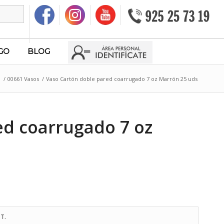
GO
BLOG
O
/
00661 Vasos
/
Vaso Cartón doble pared coarrugado 7 oz Marrón 25 uds
ed coarrugado 7 oz
T.