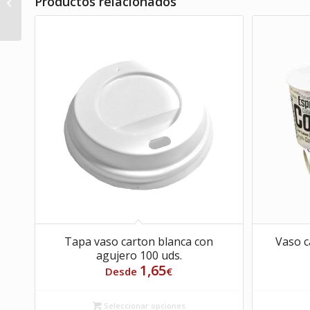
Productos relacionados
compostable 100%
Maiz 15 cm 50 uds
Tapa vaso carton blanca con
Vaso c
agujero 100 uds.
1,65
Desde
€
Seleccionar opciones