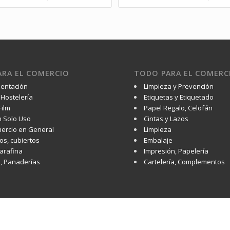
RA EL COMERCIO
TODO PARA EL COMERC
mentación
Limpieza y Prevención
Hostelería
Etiquetas y Etiquetado
Film
Papel Regalo, Celofán
 Solo Uso
Cintas y Lazos
ercio en General
Limpieza
os, cubiertos
Embalaje
Parafina
Impresión, Papelería
s, Panaderías
Cartelería, Complementos