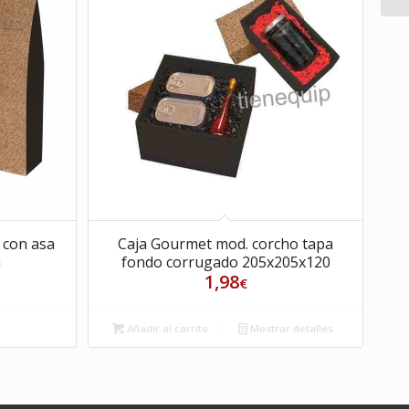
o con asa
Caja Gourmet mod. corcho tapa
a
fondo corrugado 205x205x120
1,98
€
s
Añadir al carrito
Mostrar detalles