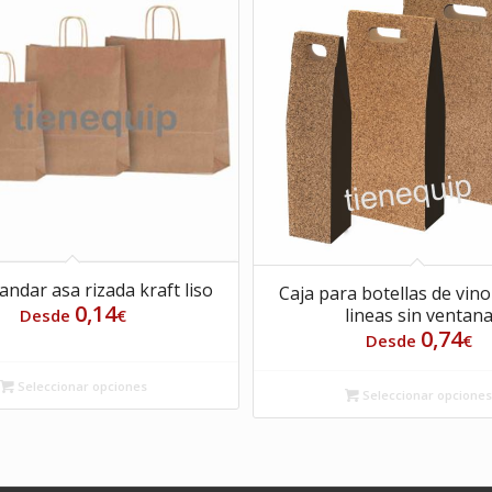
andar asa rizada kraft liso
Caja para botellas de vin
0,14
lineas sin ventan
Desde
€
0,74
Desde
€
Seleccionar opciones
Seleccionar opcione