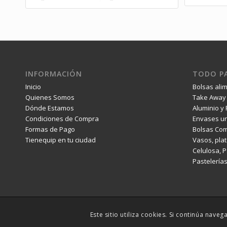
INFORMACIÓN
TODO PA
Inicio
Bolsas ali
Quienes Somos
Take Away 
Dónde Estamos
Aluminio y 
Condiciones de Compra
Envases un
Formas de Pago
Bolsas Com
Tienequip en tu ciudad
Vasos, plat
Celulosa, 
Pastelería
Este sitio utiliza cookies. Si continúa na