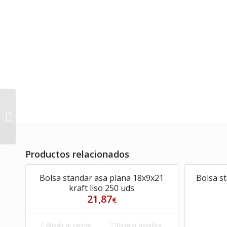
Vinagre de limpieza
multiusos 1L
Productos relacionados
Bolsa standar asa plana 18x9x21
Bolsa st
kraft liso 250 uds
21,87
€
Añadir al carrito
Mostrar detalles