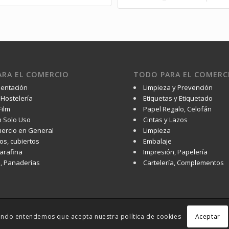
RA EL COMERCIO
TODO PARA EL COMERC
mentación
Limpieza y Prevención
Hostelería
Etiquetas y Etiquetado
Film
Papel Regalo, Celofán
 Solo Uso
Cintas y Lazos
ercio en General
Limpieza
os, cubiertos
Embalaje
Parafina
Impresión, Papelería
s, Panaderías
Cartelería, Complementos
Aceptar
vegando entendemos que acepta nuestra política de cookies