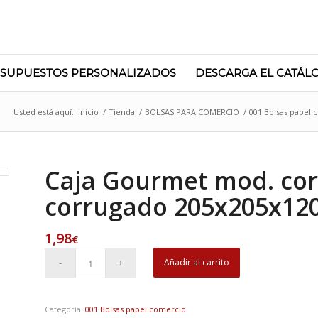
SUPUESTOS PERSONALIZADOS
DESCARGA EL CATÁL
Usted está aquí:
Inicio
/
Tienda
/
BOLSAS PARA COMERCIO
/
001 Bolsas papel 
Caja Gourmet mod. cor
corrugado 205x205x12
1,98
€
Añadir al carrito
Categoría:
001 Bolsas papel comercio