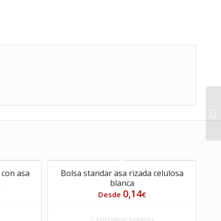
o con asa
Bolsa standar asa rizada celulosa
a
blanca
0,14
Desde
€
Seleccionar opciones