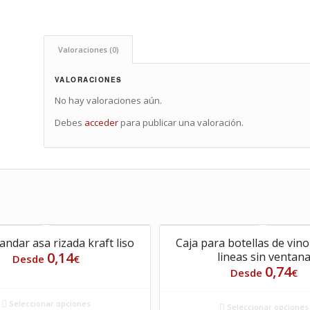
Valoraciones (0)
VALORACIONES
No hay valoraciones aún.
Debes
acceder
para publicar una valoración.
andar asa rizada kraft liso
Caja para botellas de vin
0,14
lineas sin ventan
Desde
€
0,74
Desde
€
Seleccionar opciones
Seleccionar opciones