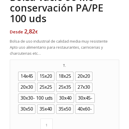
conservación PA/PE
100 uds
2,82
Desde
€
Bolsa de uso industrial de calidad media muy resistente
Apto uso alimentario para restaurantes, carnicerias y
charcuterias etc…
T.
14x45
15x20
18x25
20x20
20x30
25x25
25x35
27x30
30x30- 100 uds
30x40
30x45-
30x50
35x40
35x50
40x60-