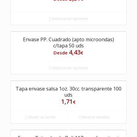
Seleccionar opciones
Envase PP. Cuadrado (apto microondas)
c/tapa 50 uds
4,43
Desde
€
Seleccionar opciones
Tapa envase salsa 1oz. 30cc. transparente 100
uds
1,71
€
Añadir al carrito
Mostrar detalles