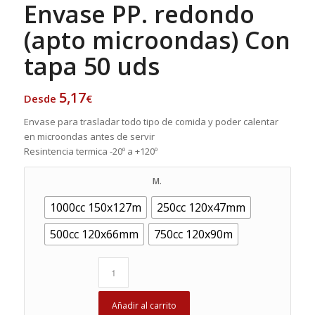
Envase PP. redondo
(apto microondas) Con
tapa 50 uds
5,17
Desde
€
Envase para trasladar todo tipo de comida y poder calentar
en microondas antes de servir
Resintencia termica -20º a +120º
M.
1000cc 150x127m
250cc 120x47mm
500cc 120x66mm
750cc 120x90m
Añadir al carrito